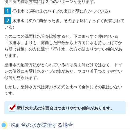
洗面所の排水方式には２つのパターンがあります。
壁排水（S字の先のパイプの出口が壁に向かっている）
床排水（S字に曲がった後、そのまま床にまっすぐ配管されて
いる）
この二つの洗面排水管を比較すると、下にまっすぐ伸びている
「床排水」よりも、湾曲した部分から上方向に水を持ち上げてか
ら壁（背板）の方に流す「壁排水」の方が詰まりやすい傾向があ
ります。
壁排水の配管方法がとられているのは洗面所だけではなく、トイ
レの便器にも壁排水タイプの物があり、やはり若干つまりやすい
傾向が見られます。
しかし、壁排水方式は床排水方式と比べて全体にその数は少ない
です。
壁排水方式の洗面台はつまりやすい傾向があります。
洗面台の水が逆流する場合