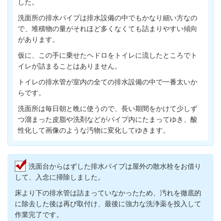
した。
洗面所の排水パイプは排水設備の中でもかなり細い方なの
で、堆積物の量がそれほど多くなくても詰まりやすい傾向
があります。
仮に、この手に乗せたヘドロをトイレに流したところでト
イレが詰まることはありません。
トイレの排水管が室内の全ての排水設備の中で一番太いか
らです。
洗面所は毎日朝と晩に使うので、長い期間をかけて少しず
つ溜まった皮脂や洗剤などがパイプ内にたまってゆき、酸
性化して画像のような汚物に変化してゆきます。
洗面台からはずした排水パイプは屋外の散水栓をお借り
して、入念に掃除しました。
床より下の排水管は詰まっていなかったため、
汚れを徹底的
に除去した後は再び取付け、最後に強力な洗浄薬を投入して
作業完了です。