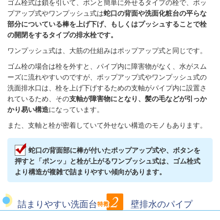
ゴム栓式は鎖を引いて、ポンと簡単に外せるタイプの栓で、ポッ
プアップ式やワンプッシュ式は
蛇口の背面や洗面化粧台の平らな
部分についている棒を上げ下げ、もしくはプッシュすることで栓
の開閉をするタイプの排水栓です。
ワンプッシュ式は、大筋の仕組みはポップアップ式と同じです。
ゴム栓の場合は栓を外すと、パイプ内に障害物がなく、水がスム
ーズに流れやすいのですが、ポップアップ式やワンプッシュ式の
洗面排水口は、栓を上げ下げするための支軸がパイプ内に設置さ
れているため、
その
支軸が障害物にとなり、髪の毛などが引っか
かり易い構造
になっています。
また、支軸と栓が密着していて外せない構造のモノもあります。
蛇口の背面部に棒が付いたポップアップ式や、ボタンを
押すと「ポンッ」と栓が上がるワンプッシュ式は、ゴム栓式
より構造が複雑で詰まりやすい傾向があります。
詰まりやすい洗面台
壁排水のパイプ