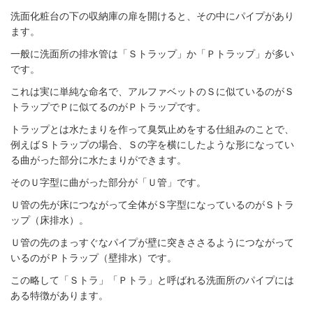
洗面化粧台の下の収納庫の扉を開けると、その中にパイプがあり
ます。
一般に洗面所の排水管は「Ｓトラップ」か「Ｐトラップ」が多い
です。
これは実に単純な命名で、アルファベットのＳに似ているのがＳ
トラップでＰに似てるのがＰトラップです。
トラップとは水たまりを作って臭気止めをする仕組みのことで、
例えばＳトラップの場合、Ｓの字を横にしたような形になってい
る曲がった部分に水たまりができます。
そのＵ字型に曲がった部分が「Ｕ管」です。
Ｕ管の先が床につながって全体がＳ字型になっているのがＳトラ
ップ（床排水）。
Ｕ管の先のまっすぐなパイプが壁に突きささるようにつながって
いるのがＰトラップ（壁排水）です。
この略して「Ｓトラ」「Ｐトラ」と呼ばれる洗面所のパイプには
ある特徴があります。