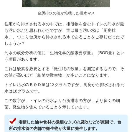
台所排水の油が堆積した排水マス
住宅から排水される水の中では、排泄物を含むトイレの汚水が最
も汚い水だと思われがちですが、実は
最も汚い水は「厨房排
水」、つまり台所から排水される水であることをご存じだったで
しょうか？
汚水の成分分析の値に
「生物化学的酸素要求量」（BOD量）とい
う項目があります。
これは酸素を必要とする「微生物の数量」を測定するもので、そ
の値が高いほど「細菌や微生物」が多いことになります。
トイレ汚水のＢＯＤ量は13グラムですが、厨房から排水される汚
水は18グラムです。
この数字が、トイレの汚水より台所排水の方が、より多くの細
菌、微生物を含んでいることを示しています。
堆積した油や食材の微細なクズの腐敗などが原因で、台
所の排水管の内部で微生物が大量に発生します。